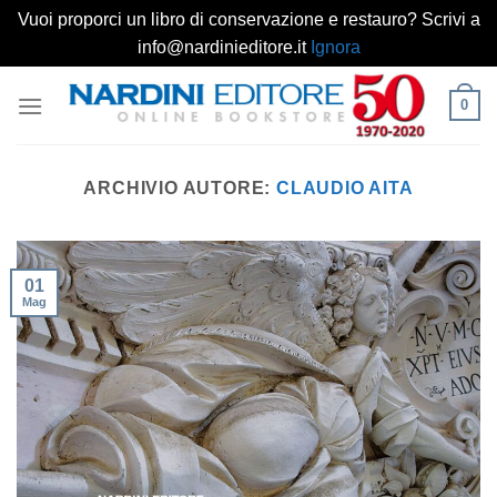
Vuoi proporci un libro di conservazione e restauro? Scrivi a
info@nardinieditore.it
Ignora
Salta
0
ai
contenuti
ARCHIVIO AUTORE:
CLAUDIO AITA
01
Mag