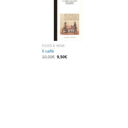
dei
desideri
FOOD & WINE
Il caffè
Il
Il
10,00
€
9,50
€
prezzo
prezzo
originale
attuale
era:
è:
10,00€.
9,50€.