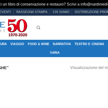
i un libro di conservazione e restauro? Scrivi a
info@nardiniedit
EVENTI
RASSEGNA STAMPA
CHI SIAMO
DISTRIBUZIONE-PRO
TURA
VIAGGIO
FOOD & WINE
NARRATIVA
TEATRO E CINEMA
VARIA
Visualizzazione del ri
GHE”