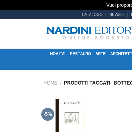
Vuoi proporc
Salta
CATALOGO
NEWS
ai
contenuti
NOVITA’
RESTAURO
ARTE
ARCHITET
HOME
/
PRODOTTI TAGGATI “BOTTE
-5%
Aggiungi
alla lista