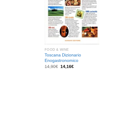
dei
desideri
FOOD & WINE
Toscana Dizionario
Enogastronomico
Il
Il
14,90
€
14,16
€
prezzo
prezzo
originale
attuale
era:
è:
14,90€.
14,16€.