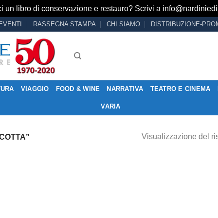
i un libro di conservazione e restauro? Scrivi a
info@nardiniedit
EVENTI
RASSEGNA STAMPA
CHI SIAMO
DISTRIBUZIONE-PRO
TURA
VIAGGIO
FOOD & WINE
NARRATIVA
TEATRO E CINEMA
VARIA
Visualizzazione del ri
COTTA”