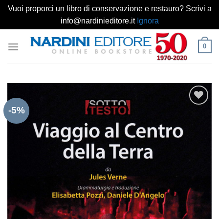
Vuoi proporci un libro di conservazione e restauro? Scrivi a
info@nardinieditore.it
Ignora
Salta
0
ai
contenuti
-5%
Aggiungi
alla lista
dei
desideri