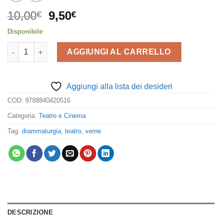
Il
Il
10,00
9,50
€
€
prezzo
prezzo
Disponibile
originale
attuale
Viaggio al Centro della Terra quantità
era:
è:
AGGIUNGI AL CARRELLO
10,00€.
9,50€.
Aggiungi alla lista dei desideri
COD:
9788840420516
Categoria:
Teatro e Cinema
Tag:
drammaturgia
,
teatro
,
verne
DESCRIZIONE