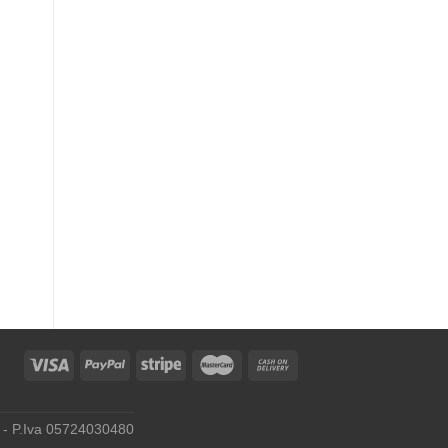
ly - P.Iva 05724030480