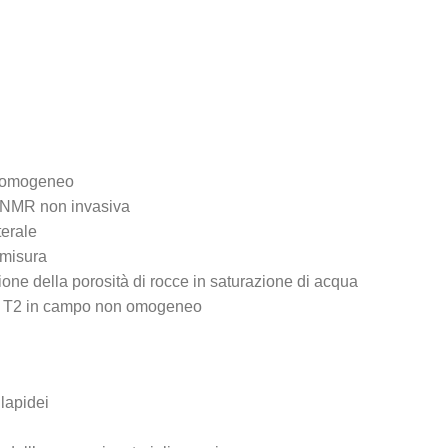
isomogeneo
a NMR non invasiva
terale
 misura
one della porosità di rocce in saturazione di acqua
nto T2 in campo non omogeneo
 lapidei