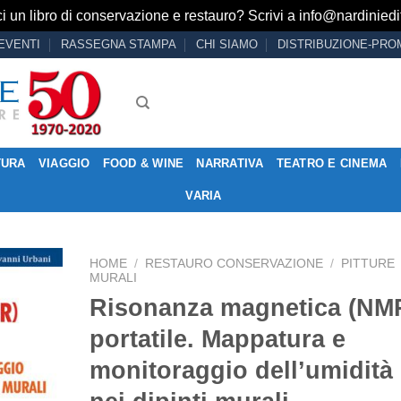
i un libro di conservazione e restauro? Scrivi a
info@nardiniedit
EVENTI
RASSEGNA STAMPA
CHI SIAMO
DISTRIBUZIONE-PRO
TURA
VIAGGIO
FOOD & WINE
NARRATIVA
TEATRO E CINEMA
VARIA
HOME
/
RESTAURO CONSERVAZIONE
/
PITTURE
MURALI
Risonanza magnetica (NM
portatile. Mappatura e
Aggiungi
alla lista
monitoraggio dell’umidità
dei
desideri