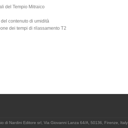
ali del Tempio Mitraico
e del contenuto di umidità
zione dei tempi di rilassamento T2
o di Nardini Editore srl, Via Giovanni Lanza 64/A, 50136, Firenze, Ita