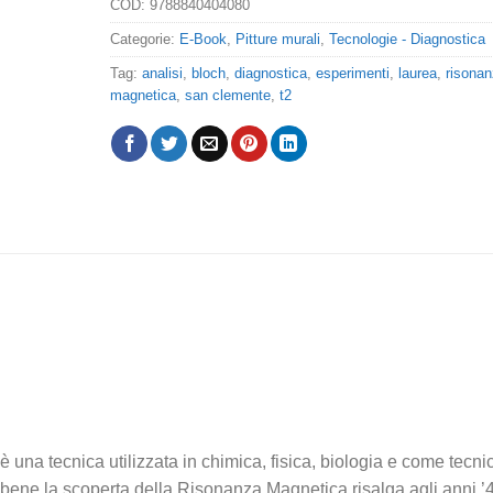
COD:
9788840404080
Categorie:
E-Book
,
Pitture murali
,
Tecnologie - Diagnostica
Tag:
analisi
,
bloch
,
diagnostica
,
esperimenti
,
laurea
,
risona
magnetica
,
san clemente
,
t2
na tecnica utilizzata in chimica, fisica, biologia e come tecni
bene la scoperta della Risonanza Magnetica risalga agli anni ’