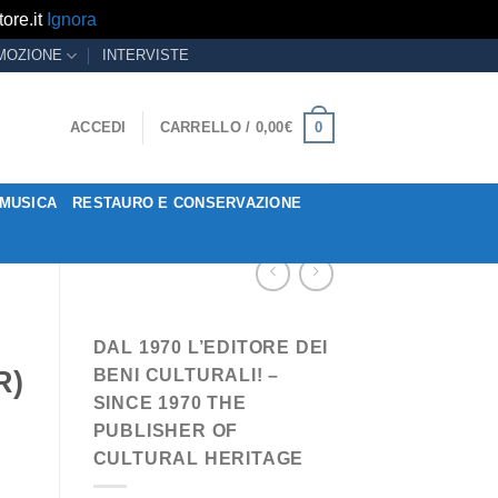
ore.it
Ignora
MOZIONE
INTERVISTE
0
ACCEDI
CARRELLO /
0,00
€
MUSICA
RESTAURO E CONSERVAZIONE
DAL 1970 L’EDITORE DEI
R)
BENI CULTURALI! –
SINCE 1970 THE
PUBLISHER OF
CULTURAL HERITAGE