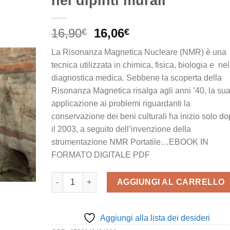
nei dipinti murali
Il
Il
16,90
16,06
€
€
prezzo
prezzo
La Risonanza Magnetica Nucleare (NMR) è una
originale
attuale
tecnica utilizzata in chimica, fisica, biologia e nel
era:
è:
diagnostica medica. Sebbene la scoperta della
16,90€.
16,06€.
Risonanza Magnetica risalga agli anni ’40, la su
applicazione ai problemi riguardanti la
conservazione dei beni culturali ha inizio solo d
il 2003, a seguito dell’invenzione della
strumentazione NMR Portatile…EBOOK IN
FORMATO DIGITALE PDF
Risonanza magnetica (NMR) portatile. Mappatura e m
AGGIUNGI AL CARRELLO
Aggiungi alla lista dei desideri