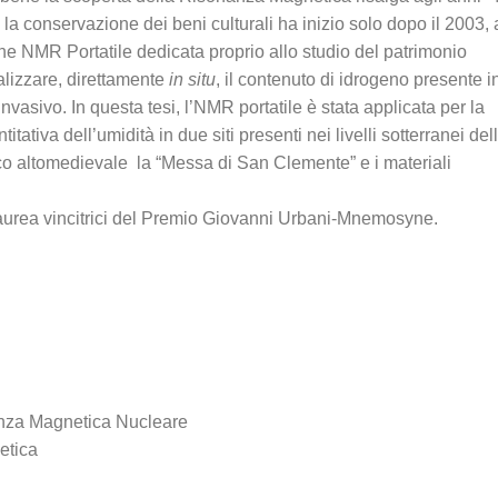
 la conservazione dei beni culturali ha inizio solo dopo il 2003, 
ne NMR Portatile dedicata proprio allo studio del patrimonio
alizzare, direttamente
in situ
, il contenuto di idrogeno presente i
asivo. In questa tesi, l’NMR portatile è stata applicata per la
tativa dell’umidità in due siti presenti nei livelli sotterranei del
co altomedievale la “Messa di San Clemente” e i materiali
 laurea vincitrici del Premio Giovanni Urbani-Mnemosyne.
anza Magnetica Nucleare
etica