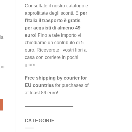
Consultate il nostro catalogo e
approfittate degli sconti. E
per
l’Italia il trasporto è gratis
per acquisti di almeno 49
euro!
Fino a tale importo vi
la
chiediamo un contributo di 5
euro. Riceverete i vostri libri a
a
casa con corriere in pochi
giorni.
opo
Free shipping by courier for
EU countries
for purchases of
at least 89 euro!
onitoraggio dell’umidità nei dipinti murali quantità
——————————-
CATEGORIE