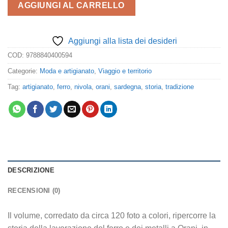
era:
è:
AGGIUNGI AL CARRELLO
22,00€.
20,90€.
Aggiungi alla lista dei desideri
COD:
9788840400594
Categorie:
Moda e artigianato
,
Viaggio e territorio
Tag:
artigianato
,
ferro
,
nivola
,
orani
,
sardegna
,
storia
,
tradizione
DESCRIZIONE
RECENSIONI (0)
Il volume, corredato da circa 120 foto a colori, ripercorre la