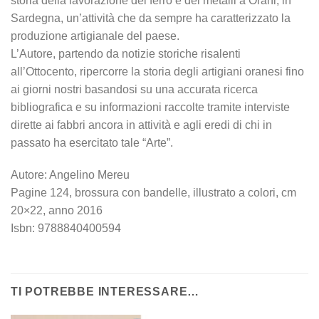
storia della lavorazione del ferro e dei metalli a Orani, in
Sardegna, un’attività che da sempre ha caratterizzato la
produzione artigianale del paese.
L’Autore, partendo da notizie storiche risalenti
all’Ottocento, ripercorre la storia degli artigiani oranesi fino
ai giorni nostri basandosi su una accurata ricerca
bibliografica e su informazioni raccolte tramite interviste
dirette ai fabbri ancora in attività e agli eredi di chi in
passato ha esercitato tale “Arte”.
Autore: Angelino Mereu
Pagine 124, brossura con bandelle, illustrato a colori, cm
20×22, anno 2016
Isbn: 9788840400594
TI POTREBBE INTERESSARE…