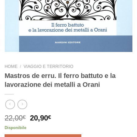
HOME
/
VIAGGIO E TERRITORIO
Mastros de erru. Il ferro battuto e la
lavorazione dei metalli a Orani
Il
Il
22,00
20,90
€
€
prezzo
prezzo
Disponibile
originale
attuale