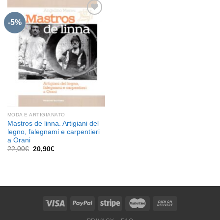
-5%
Aggiungi
alla lista
dei
desideri
MODA E ARTIGIANATO
Mastros de linna. Artigiani del
legno, falegnami e carpentieri
a Orani
Il
Il
22,00
€
20,90
€
prezzo
prezzo
originale
attuale
era:
è:
22,00€.
20,90€.