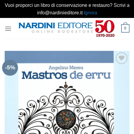
Vuoi proporci un libro di conservazione e restauro? Scrivi a
info@nardinieditore.it
Ignora
Salta
0
ai
contenuti
-5%
Aggiungi
alla lista
dei
desideri