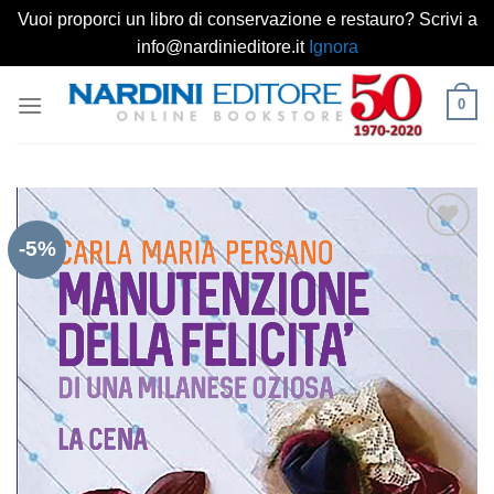
Vuoi proporci un libro di conservazione e restauro? Scrivi a
info@nardinieditore.it
Ignora
Salta
0
ai
contenuti
-5%
Aggiungi
alla lista
dei
desideri