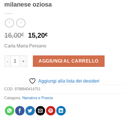
milanese oziosa
Il
Il
16,00
15,20
€
€
prezzo
prezzo
Carla Maria Persano
originale
attuale
era:
è:
Manutenzione della felicità di una milanese oziosa quantità
AGGIUNGI AL CARRELLO
16,00€.
15,20€.
Aggiungi alla lista dei desideri
COD:
9788840414751
Categoria:
Narrativa e Poesia