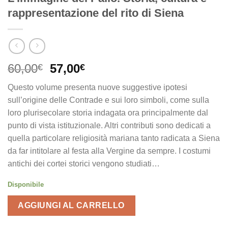
rappresentazione del rito di Siena
Il
Il
60,00
57,00
€
€
prezzo
prezzo
Questo volume presenta nuove suggestive ipotesi
originale
attuale
sull’origine delle Contrade e sui loro simboli, come sulla
era:
è:
loro plurisecolare storia indagata ora principalmente dal
60,00€.
57,00€.
punto di vista istituzionale. Altri contributi sono dedicati a
quella particolare religiosità mariana tanto radicata a Siena
da far intitolare al festa alla Vergine da sempre. I costumi
antichi dei cortei storici vengono studiati…
Disponibile
AGGIUNGI AL CARRELLO