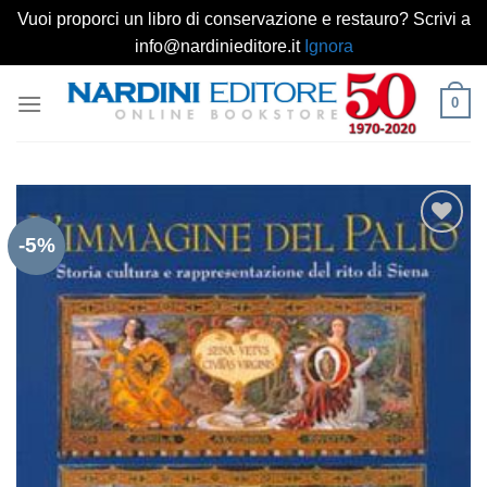
Vuoi proporci un libro di conservazione e restauro? Scrivi a
info@nardinieditore.it
Ignora
Salta
0
ai
contenuti
-5%
Aggiungi
alla lista
dei
desideri