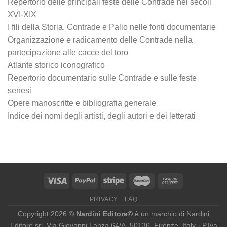
Repertorio delle principali feste delle Contrade nei secoli
XVI-XIX
I fili della Storia. Contrade e Palio nelle fonti documentarie
Organizzazione e radicamento delle Contrade nella
partecipazione alle cacce del toro
Atlante storico iconografico
Repertorio documentario sulle Contrade e sulle feste
senesi
Opere manoscritte e bibliografia generale
Indice dei nomi degli artisti, degli autori e dei letterati
PRIVACY
FAQ
Copyright 2026 ©
Nardini Editore©
è un marchio di Nardini
Editore srl, Via Giovanni Lanza 64/A, 50136, Firenze, Italy - P.Iva