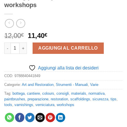
workshops
Il
Il
12,00
11,40
€
€
prezzo
prezzo
Consigli Tips. Ovvero l'arte di arrangiarsi in Cantiere ed in B
originale
attuale
AGGIUNGI AL CARRELLO
era:
è:
12,00€.
11,40€.
Aggiungi alla lista dei desideri
COD:
9788840441849
Categorie:
Art and Restoration
,
Strumenti - Manuali
,
Varie
Tag:
bottega
,
cantiere
,
colours
,
consigli
,
materials
,
normativa
,
paintbrushes
,
preparazione
,
restoration
,
scaffoldings
,
sicurezza
,
tips
,
tools
,
varnishings
,
verniciatura
,
workshops