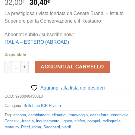
Il
Il
32,00
30,40
€
€
prezzo
prezzo
La prestigiosa rivista fondata da Cesare Brandi – Istituto
originale
attuale
Superiore per la Conservazione e il Restauro
era:
è:
32,00€.
30,40€.
Abbonati subito / subscribe now:
ITALIA
–
ESTERO (ABROAD)
Disponibile
Bollettino ICR 28 quantità
AGGIUNGI AL CARRELLO
Aggiungi alla lista dei desideri
COD:
9788840450810
Categoria:
Bollettino ICR Rivista
Tag:
ancona
,
cambiamenti climatici
,
caravaggio
,
cassaforte
,
conchiglie
,
Consalvi
,
francia
,
inquinamento
,
ligneo
,
ninfeo
,
pompei
,
radiografie
,
restauro
,
Ricci
,
roma
,
Sacchetti
,
vettii