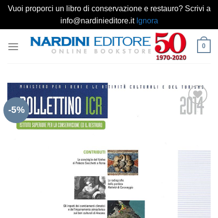
Vuoi proporci un libro di conservazione e restauro? Scrivi a
info@nardinieditore.it
Ignora
Salta
0
ai
contenuti
-5%
Aggiungi
alla lista
dei
desideri