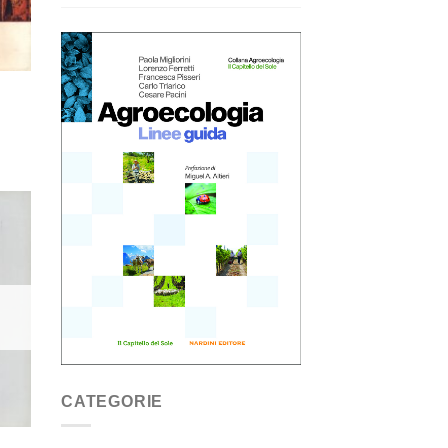
ngi
ista
i
eri
CATEGORIE