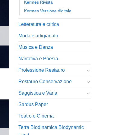
Kermes Rivista
Kermes Versione digitale
Letteratura e critica
ngi
ista
i
Moda e artigianato
eri
Musica e Danza
Narrativa e Poesia
Professione Restauro
Restauro Conservazione
Saggistica e Varia
Sardus Paper
Teatro e Cinema
Terra Biodinamica Biodynamic
ngi
ista
Land