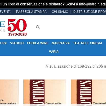
i un libro di conservazione e restauro? Scrivi a
info@nardiniedit
EVENTI
RASSEGNA STAMPA
CHI SIAMO
DISTRIBUZIONE-PRO
TURA
VIAGGIO
FOOD & WINE
NARRATIVA
TEATRO E CINEMA
VARIA
Visualizzazione di 169-192 di 206 ri
Aggiungi
Aggiungi
Aggiu
alla lista
alla lista
alla l