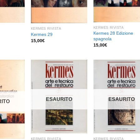
KERMES RIVISTA
KERMES RIVISTA
Kermes 28 Edizione
Kermes 29
spagnola
15,00
€
15,00
€
Aggiungi
Aggiungi
Aggiu
alla lista
alla lista
alla l
dei
dei
de
ESAURITO
ESAURITO
ITO
desideri
desideri
desid
KERMES RIVISTA
KERMES RIVISTA