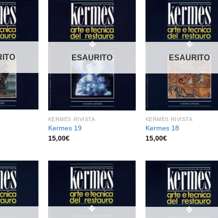
Aggiungi
Aggiungi
Aggiu
alla lista
alla lista
alla l
dei
dei
de
ITO
ESAURITO
ESAURITO
desideri
desideri
desid
KERMES RIVISTA
KERMES RIVISTA
Kermes 19
Kermes 18
15,00
€
15,00
€
Aggiungi
Aggiungi
Aggiu
alla lista
alla lista
alla l