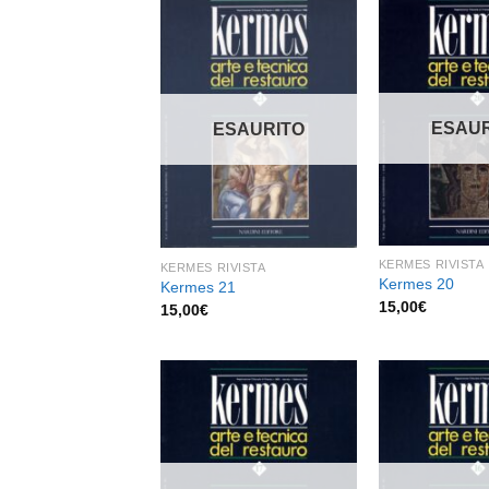
Aggiungi
alla lista
dei
ESAUR
ESAURITO
desideri
KERMES RIVISTA
KERMES RIVISTA
Kermes 20
Kermes 21
15,00
€
15,00
€
Aggiungi
alla lista