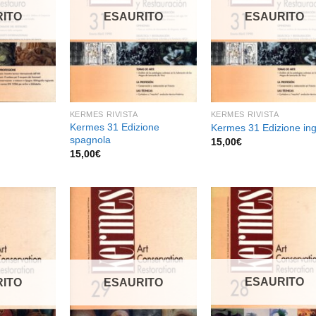
dei
dei
de
desideri
desideri
desid
ITO
ESAURITO
ESAURITO
KERMES RIVISTA
KERMES RIVISTA
Kermes 31 Edizione
Kermes 31 Edizione ing
spagnola
15,00
€
15,00
€
Aggiungi
Aggiungi
Aggiu
alla lista
alla lista
alla l
dei
dei
de
ESAURITO
desideri
desideri
desid
ITO
ESAURITO