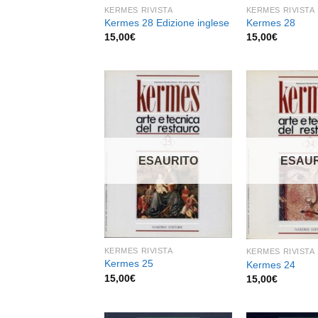
KERMES RIVISTA
KERMES RIVISTA
Kermes 28 Edizione inglese
Kermes 28
15,00
€
15,00
€
Aggiungi
alla lista
dei
ESAURITO
ESAUR
desideri
KERMES RIVISTA
KERMES RIVISTA
Kermes 25
Kermes 24
15,00
€
15,00
€