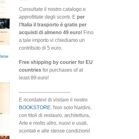
i
eri
Consultate il nostro catalogo e
approfittate degli sconti. E
per
l’Italia il trasporto è gratis per
acquisti di almeno 49 euro!
Fino
a tale importo vi chiediamo un
contributo di 5 euro.
lese
Free shipping by courier for EU
countries
for purchases of at
least 89 euro!
——————————-
E ricordatevi di visitare il nostro
BOOKSTORE
. Non solo Nardini,
ngi
con titoli di restauro, architettura,
ista
i
Arte e molto altro, nuovi e usati,
eri
scontati e alle stesse condizioni!