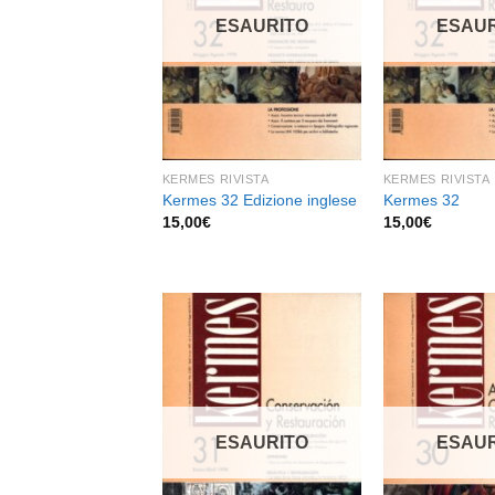
dei
desideri
ESAURITO
ESAUR
KERMES RIVISTA
KERMES RIVISTA
Kermes 32 Edizione inglese
Kermes 32
15,00
€
15,00
€
Aggiungi
alla lista
dei
desideri
ESAUR
ESAURITO