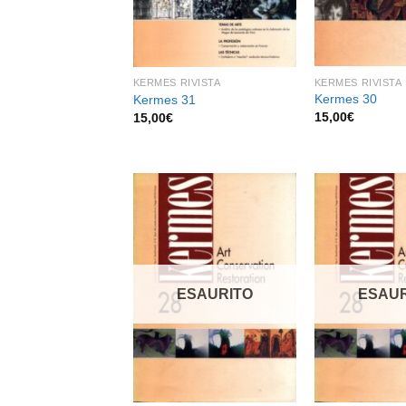
KERMES RIVISTA
KERMES RIVISTA
Kermes 30
Kermes 31
15,00
€
15,00
€
Aggiungi
alla lista
dei
ESAURITO
ESAUR
desideri