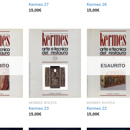
Kermes 27
Kermes 26
15,00
€
15,00
€
Aggiungi
Aggiungi
Aggiu
alla lista
alla lista
alla l
dei
dei
de
ITO
ESAURITO
desideri
desideri
desid
KERMES RIVISTA
KERMES RIVISTA
Kermes 23
Kermes 22
15,00
€
15,00
€