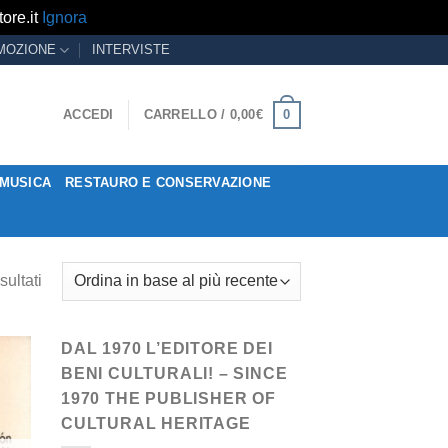
ore.it
Ignora
MOZIONE
INTERVISTE
0
ACCEDI
CARRELLO /
0,00
€
MUSICA
RESTAURO E CONSERVAZIONE
sultati
DAL 1970 L’EDITORE DEI
BENI CULTURALI! – SINCE
1970 THE PUBLISHER OF
CULTURAL HERITAGE
ngi
ista