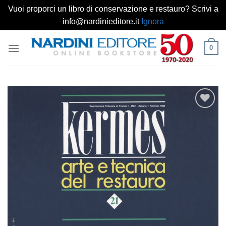
Vuoi proporci un libro di conservazione e restauro? Scrivi a
info@nardinieditore.it
Ignora
Salta
0
ai
contenuti
Aggiungi
alla lista
dei
desideri