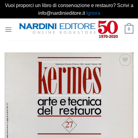
Vuoi proporci un libro di conservazione e restauro? Scrivi a
info@nardinieditore.it
Ignora
Salta
0
ai
contenuti
Aggiungi
alla lista
dei
desideri