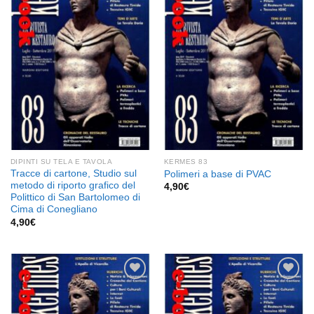
Aggiungi
Aggiungi
alla lista
alla lista
dei
dei
desideri
desideri
DIPINTI SU TELA E TAVOLA
KERMES 83
Tracce di cartone, Studio sul
Polimeri a base di PVAC
metodo di riporto grafico del
4,90
€
Polittico di San Bartolomeo di
Cima di Conegliano
4,90
€
Aggiungi
Aggiungi