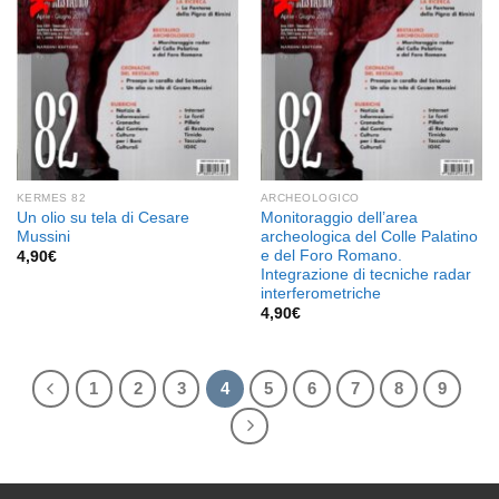
desideri
desideri
KERMES 82
ARCHEOLOGICO
Un olio su tela di Cesare
Monitoraggio dell’area
Mussini
archeologica del Colle Palatino
e del Foro Romano.
4,90
€
Integrazione di tecniche radar
interferometriche
4,90
€
1
2
3
4
5
6
7
8
9