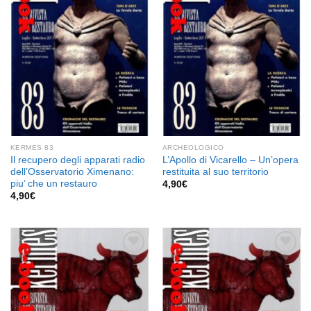
alla lista
alla lista
dei
dei
desideri
desideri
KERMES 83
ARCHEOLOGICO
Il recupero degli apparati radio
L’Apollo di Vicarello – Un’opera
dell’Osservatorio Ximenano:
restituita al suo territorio
piu’ che un restauro
4,90
€
4,90
€
Aggiungi
Aggiungi
alla lista
alla lista
dei
dei