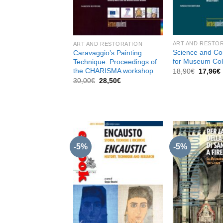
ART AND RESTO
ART AND RESTORATION
Science and Co
Caravaggio’s Painting
for Museum Col
Technique. Proceedings of
the CHARISMA workshop
Il
I
18,90
€
17,96
€
prezzo
Il
Il
30,00
€
28,50
€
original
prezzo
prezzo
era:
originale
attuale
18,90€.
era:
è:
30,00€.
28,50€.
-5%
-5%
Aggiungi
alla lista
dei
desideri