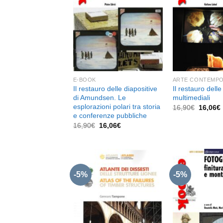
dei
desideri
E-BOOK
ARTE CONTEMP
Il restauro delle diapositive
Il restauro dell
di Amundsen. Le
multimediali
esplorazioni polari tra storia
Il
I
16,90
€
16,06
€
prezzo
e conferenze pubbliche
original
Il
Il
16,90
€
16,06
€
era:
prezzo
prezzo
16,90€.
originale
attuale
era:
è:
16,90€.
16,06€.
-5%
-5%
Aggiungi
alla lista
dei
desideri