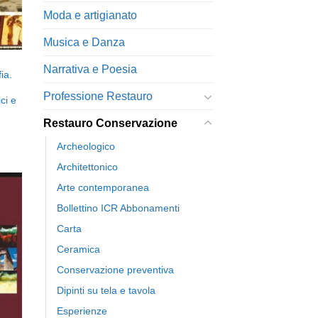
Moda e artigianato
Musica e Danza
Narrativa e Poesia
ia.
Professione Restauro
ci e
Restauro Conservazione
Archeologico
Architettonico
Arte contemporanea
Bollettino ICR Abbonamenti
Carta
ngi
ista
Ceramica
i
eri
Conservazione preventiva
Dipinti su tela e tavola
Esperienze