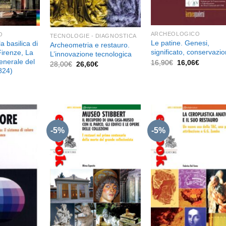
ARCHEOLOGICO
O
TECNOLOGIE - DIAGNOSTICA
Le patine. Genesi,
la basilica di
Archeometria e restauro.
significato, conservazi
irenze, La
L’innovazione tecnologica
enerale del
Il
Il
16,90
€
16,06
€
Il
Il
28,00
€
26,60
€
prezzo
prezzo
824)
prezzo
prezzo
originale
attuale
originale
attuale
l
era:
è:
era:
è:
prezzo
16,90€.
16,06€.
28,00€.
26,60€.
e
attuale
è:
13,30€.
-5%
-5%
Aggiungi
Aggiungi
Aggiu
alla lista
alla lista
alla l
dei
dei
de
desideri
desideri
desid