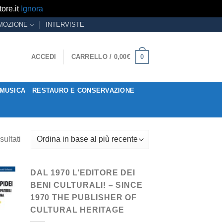
ore.it
Ignora
MOZIONE
INTERVISTE
0
ACCEDI
CARRELLO /
0,00
€
MUSICA
RESTAURO E CONSERVAZIONE
sultati
DAL 1970 L’EDITORE DEI
BENI CULTURALI! – SINCE
1970 THE PUBLISHER OF
CULTURAL HERITAGE
ngi
ista