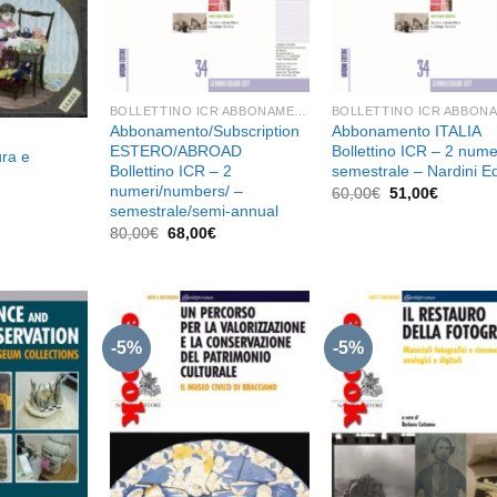
BOLLETTINO ICR ABBONAMENTI
Abbonamento/Subscription
Abbonamento ITALIA
ESTERO/ABROAD
Bollettino ICR – 2 nume
ura e
Bollettino ICR – 2
semestrale – Nardini Ed
numeri/numbers/ –
Il
Il
60,00
€
51,00
€
l
prezzo
prezzo
semestrale/semi-annual
prezzo
originale
attuale
e
attuale
Il
Il
80,00
€
68,00
€
era:
è:
è:
prezzo
prezzo
60,00€.
51,00€.
16,06€.
originale
attuale
era:
è:
80,00€.
68,00€.
-5%
-5%
Aggiungi
Aggiungi
Aggiu
alla lista
alla lista
alla l
dei
dei
de
desideri
desideri
desid