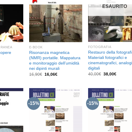
dei
dei
de
ESAURITO
desideri
desideri
desid
FOTOGRAFIA
ORANEA
E-BOOK
Restauro della fotografi
e opere
Risonanza magnetica
Materiali fotografici e
(NMR) portatile. Mappatura
cinematografici, analogi
e monitoraggio dell’umidità
l
prezzo
digitali
nei dipinti murali
e
attuale
Il
Il
Il
Il
40,00
€
38,00
€
16,90
€
16,06
€
è:
prezzo
prezzo
prezzo
prezzo
16,06€.
originale
attuale
originale
attuale
era:
è:
era:
è:
40,00€.
38,00€.
16,90€.
16,06€.
-15%
-15%
Aggiungi
Aggiungi
Aggiu
alla lista
alla lista
alla l
dei
dei
de
desideri
desideri
desid