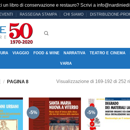
i un libro di conservazione e restauro? Scrivi a
info@nardiniedit
EVENTI
RASSEGNA STAMPA
CHI SIAMO
DISTRIBUZIONE-PRO
TURA
VIAGGIO
FOOD & WINE
NARRATIVA
TEATRO E CINEMA
VARIA
Visualizzazione di 169-192 di 252 ri
E
/
PAGINA 8
-5%
-5%
Aggiungi
Aggiungi
Aggiu
alla lista
alla lista
alla l