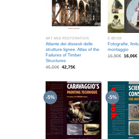
ART AND RESTORATION
E-BOOK
Atlante dei dissesti delle
Fotografie, finit
strutture lignee. Atlas of the
montaggio
Failures of Timber
Il
I
16,90
€
16,06
€
prezzo
Structures
original
Il
Il
45,00
€
42,75
€
era:
prezzo
prezzo
16,90€.
originale
attuale
era:
è:
45,00€.
42,75€.
-5%
-5%
Aggiungi
alla lista
dei
desideri