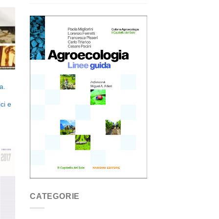
i
eri
a.
ci e
ngi
CATEGORIE
ista
i
eri