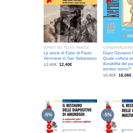
dei
desideri
DIPINTI SU TELA E TAVOLA
CONSERVAZIONE
Le storie di Ester di Paolo
Dopo Giovanni 
Veronese in San Sebastiano
Quale cultura pe
durabilità del p
Il
Il
12,90
€
12,40
€
prezzo
prezzo
territori storici?
originale
attuale
Il
I
16,90
€
16,06
€
era:
è:
prezzo
12,90€.
12,40€.
original
era:
16,90€.
-5%
-5%
Aggiungi
alla lista