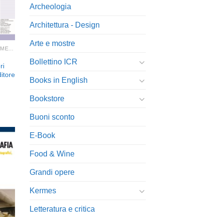
Archeologia
Architettura - Design
Arte e mostre
BOLLETTINO ICR ABBONAMENTI
Bollettino ICR
ri
itore
Books in English
Bookstore
Buoni sconto
E-Book
Food & Wine
ngi
Grandi opere
ista
i
Kermes
eri
Letteratura e critica