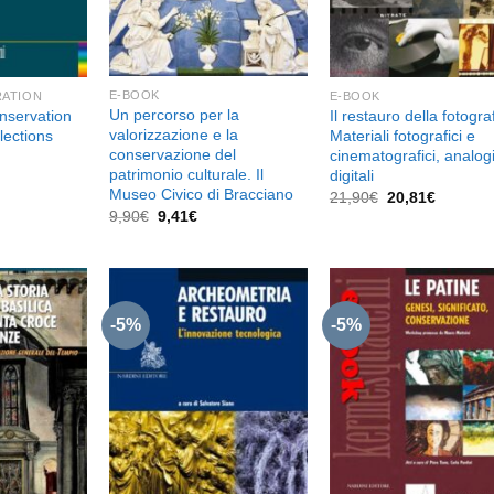
E-BOOK
RATION
E-BOOK
Un percorso per la
nservation
Il restauro della fotograf
valorizzazione e la
lections
Materiali fotografici e
conservazione del
cinematografici, analogi
l
prezzo
patrimonio culturale. Il
digitali
e
attuale
Museo Civico di Bracciano
Il
Il
21,90
€
20,81
€
è:
prezzo
prezzo
Il
Il
9,90
€
9,41
€
17,96€.
originale
attuale
prezzo
prezzo
era:
è:
originale
attuale
21,90€.
20,81€.
era:
è:
9,90€.
9,41€.
-5%
-5%
Aggiungi
Aggiungi
Aggiu
alla lista
alla lista
alla l
dei
dei
de
desideri
desideri
desid