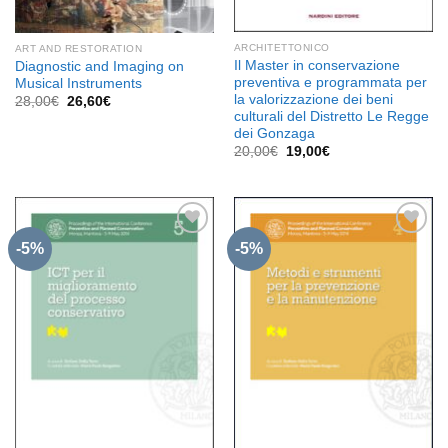
ARCHITETTONICO
ART AND RESTORATION
Il Master in conservazione
Diagnostic and Imaging on
preventiva e programmata per
Musical Instruments
la valorizzazione dei beni
Il
Il
28,00
€
26,60
€
prezzo
prezzo
culturali del Distretto Le Regge
originale
attuale
dei Gonzaga
era:
è:
Il
Il
20,00
€
19,00
€
28,00€.
26,60€.
prezzo
prezzo
originale
attuale
era:
è:
20,00€.
19,00€.
-5%
-5%
Aggiungi
Aggiungi
alla lista
alla lista
dei
dei
desideri
desideri