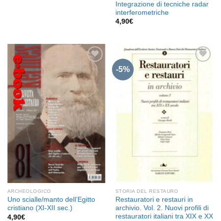
Integrazione di tecniche radar
interferometriche
4,90
€
-5%
Aggiungi
Aggiungi
alla lista
alla lista
dei
dei
desideri
desideri
ARCHEOLOGICO
STORIA DEL RESTAURO
Uno scialle/manto dell’Egitto
Restauratori e restauri in
cristiano (XI-XII sec.)
archivio. Vol. 2. Nuovi profili di
restauratori italiani tra XIX e XX
4,90
€