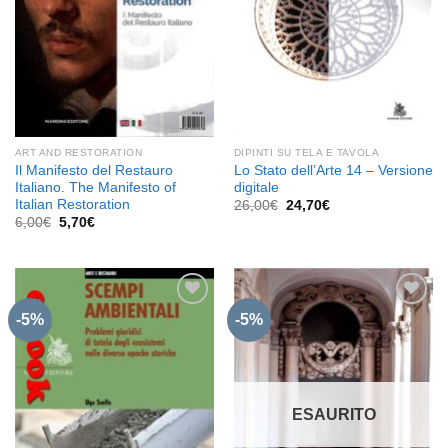
ART AND RESTORATION
DIPINTI SU TELA E TAVOLA
Il Manifesto del Restauro
Lo Stato dell’Arte 14 – Versione
Italiano. The Manifesto of
digitale
Italian Restoration
Il
Il
26,00
€
24,70
€
prezzo
prezzo
Il
Il
6,00
€
5,70
€
originale
attuale
prezzo
prezzo
era:
è:
originale
attuale
26,00€.
24,70€.
era:
è:
6,00€.
5,70€.
-5%
-5%
Aggiungi
Aggiungi
alla lista
alla lista
dei
dei
desideri
desideri
ESAURITO