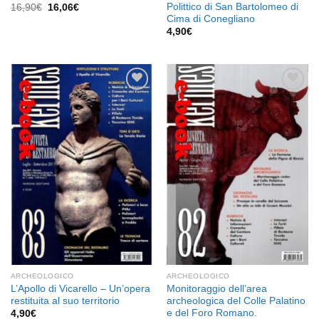
Polittico di San Bartolomeo di
Il
Il
16,90
€
16,06
€
prezzo
prezzo
Cima di Conegliano
originale
attuale
4,90
€
era:
è:
16,90€.
16,06€.
Aggiungi
Aggiungi
alla lista
alla lista
dei
dei
desideri
desideri
ARCHEOLOGICO
ARCHEOLOGICO
L’Apollo di Vicarello – Un’opera
Monitoraggio dell’area
restituita al suo territorio
archeologica del Colle Palatino
e del Foro Romano.
4,90
€