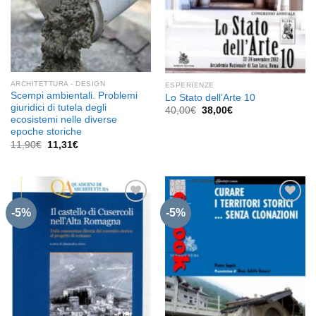
ARCHITETTURA - DESIGN
ESPERIENZE
Scempi ambientali. Problemi
Lo Stato dell’Arte 10
giuridici di tutela degli
Il
Il
40,00
€
38,00
€
prezzo
prezzo
ecosistemi nelle diverse
originale
attuale
epoche storiche
era:
è:
Il
Il
11,90
€
11,31
€
40,00€.
38,00€.
prezzo
prezzo
originale
attuale
era:
è:
11,90€.
11,31€.
-5%
-5%
Aggiungi
Aggiungi
alla lista
alla lista
dei
dei
desideri
desideri