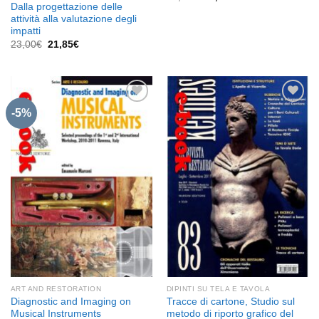
prezzo
prezzo
Dalla progettazione delle
originale
attuale
attività alla valutazione degli
era:
è:
impatti
29,00€.
27,55€.
Il
Il
23,00
€
21,85
€
prezzo
prezzo
originale
attuale
era:
è:
23,00€.
21,85€.
-5%
Aggiungi
Aggiungi
alla lista
alla lista
dei
dei
desideri
desideri
ART AND RESTORATION
DIPINTI SU TELA E TAVOLA
Diagnostic and Imaging on
Tracce di cartone, Studio sul
Musical Instruments
metodo di riporto grafico del