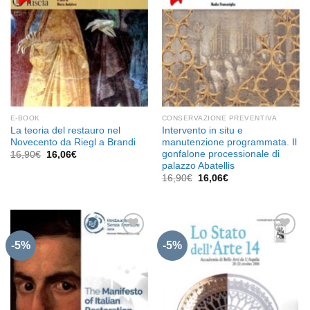
E-BOOK
CONSERVAZIONE PREVENTIVA
La teoria del restauro nel
Intervento in situ e
Novecento da Riegl a Brandi
manutenzione programmata. Il
gonfalone processionale di
Il
Il
16,90
€
16,06
€
prezzo
prezzo
palazzo Abatellis
originale
attuale
Il
Il
16,90
€
16,06
€
era:
è:
prezzo
prezzo
16,90€.
16,06€.
originale
attuale
era:
è:
16,90€.
16,06€.
-5%
-5%
Aggiungi
Aggiungi
alla lista
alla lista
dei
dei
desideri
desideri