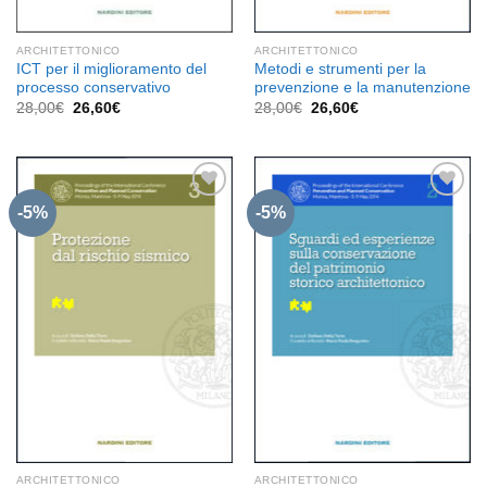
ARCHITETTONICO
ARCHITETTONICO
ICT per il miglioramento del
Metodi e strumenti per la
processo conservativo
prevenzione e la manutenzione
Il
Il
Il
Il
28,00
€
26,60
€
28,00
€
26,60
€
prezzo
prezzo
prezzo
prezzo
originale
attuale
originale
attuale
era:
è:
era:
è:
28,00€.
26,60€.
28,00€.
26,60€.
-5%
-5%
Aggiungi
Aggiungi
alla lista
alla lista
dei
dei
desideri
desideri
ARCHITETTONICO
ARCHITETTONICO