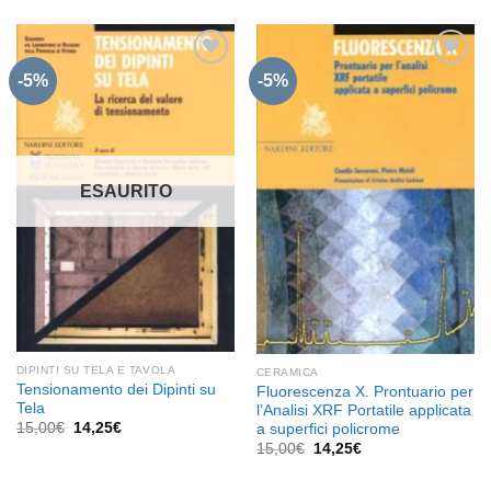
originale
attuale
era:
è:
30,00€.
28,50€.
-5%
-5%
Aggiungi
Aggiungi
alla lista
alla lista
dei
dei
desideri
desideri
ESAURITO
DIPINTI SU TELA E TAVOLA
CERAMICA
Tensionamento dei Dipinti su
Fluorescenza X. Prontuario per
Tela
l’Analisi XRF Portatile applicata
Il
Il
15,00
€
14,25
€
a superfici policrome
prezzo
prezzo
Il
Il
15,00
€
14,25
€
originale
attuale
prezzo
prezzo
era:
è:
originale
attuale
15,00€.
14,25€.
era:
è: