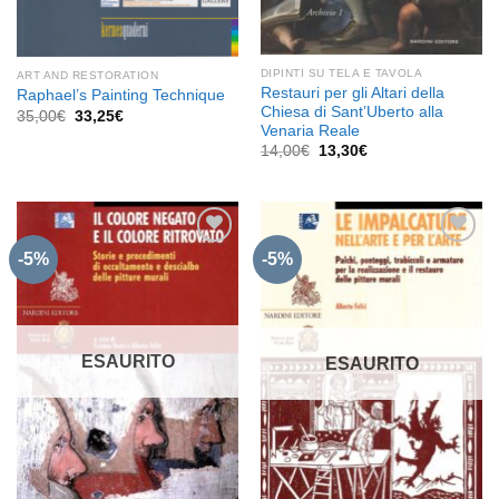
DIPINTI SU TELA E TAVOLA
ART AND RESTORATION
Restauri per gli Altari della
Raphael’s Painting Technique
Chiesa di Sant’Uberto alla
Il
Il
35,00
€
33,25
€
prezzo
prezzo
Venaria Reale
originale
attuale
Il
Il
14,00
€
13,30
€
era:
è:
prezzo
prezzo
35,00€.
33,25€.
originale
attuale
era:
è:
14,00€.
13,30€.
-5%
-5%
Aggiungi
Aggiungi
alla lista
alla lista
dei
dei
desideri
desideri
ESAURITO
ESAURITO