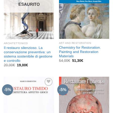
ESAURITO
ART AND RESTORATION
ARCHITETTONICO
Chemistry for Restoration.
Il restauro silenzioso. La
Painting and Restoration
conservazione preventiva: un
Materials
sistema sostenibile di gestione
Il
Il
e controllo
54,00
€
51,30
€
prezzo
prezzo
Il
Il
20,00
€
19,00
€
originale
attuale
prezzo
prezzo
era:
è:
originale
attuale
54,00€.
51,30€.
era:
è:
20,00€.
19,00€.
-5%
-5%
Aggiungi
Aggiungi
alla lista
alla lista
dei
dei
desideri
desideri