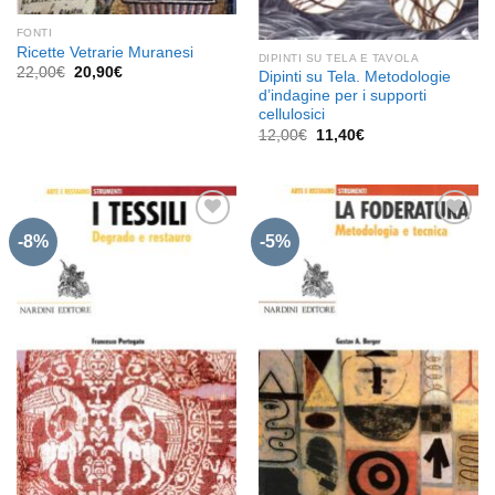
FONTI
Ricette Vetrarie Muranesi
DIPINTI SU TELA E TAVOLA
Il
Il
22,00
€
20,90
€
Dipinti su Tela. Metodologie
prezzo
prezzo
d’indagine per i supporti
originale
attuale
cellulosici
era:
è:
22,00€.
20,90€.
Il
Il
12,00
€
11,40
€
prezzo
prezzo
originale
attuale
era:
è:
12,00€.
11,40€.
-8%
-5%
Aggiungi
Aggiungi
alla lista
alla lista
dei
dei
desideri
desideri