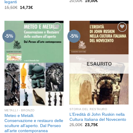
Il
Il
20,00
€
19,00
€
leganti
prezzo
prezzo
Il
Il
15,50
€
14,73
€
originale
attuale
prezzo
prezzo
era:
è:
originale
attuale
20,00€.
19,00€.
era:
è:
15,50€.
14,73€.
-5%
-5%
Aggiungi
Aggiungi
alla lista
alla lista
dei
dei
desideri
desideri
ESAURITO
STORIA DEL RESTAURO
METALLI - BRONZO
L’Eredità di John Ruskin nella
Meteo e Metalli.
Cultura Italiana del Novecento
Conservazione e restauro delle
Il
Il
25,00
€
23,75
€
sculture all’aperto. Dal Perseo
prezzo
prezzo
all’arte contemporanea
originale
attuale