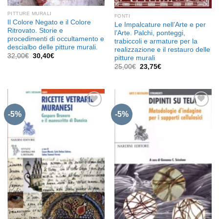
PITTURE MURALI
FONTI
Il Colore Negato e il Colore
Le Impalcature nell’Arte e per
Ritrovato. Storie e
l’Arte. Palchi, ponteggi,
procedimenti di occultamento e
trabiccoli e armature per la
descialbo delle pitture murali.
realizzazione e il restauro delle
Il
Il
32,00
€
30,40
€
pitture murali
prezzo
prezzo
Il
Il
25,00
€
23,75
€
originale
attuale
prezzo
prezzo
era:
è:
originale
attuale
32,00€.
30,40€.
era:
è:
25,00€.
23,75€.
-5%
-5%
Aggiungi
Aggiungi
alla lista
alla lista
dei
dei
desideri
desideri