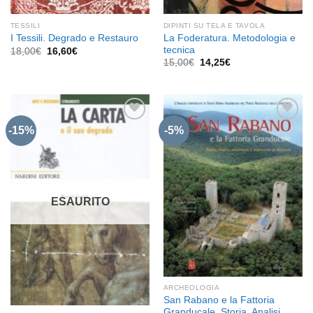
TESSILI
DIPINTI SU TELA E TAVOLA
La Foderatura. Metodologia e
I Tessili. Degrado e Restauro
tecnica
Il
Il
18,00
€
16,60
€
prezzo
prezzo
Il
Il
15,00
€
14,25
€
originale
attuale
prezzo
prezzo
era:
è:
originale
attuale
18,00€.
16,60€.
era:
è:
15,00€.
14,25€.
-15%
-5%
Aggiungi
Aggiungi
alla lista
alla lista
dei
dei
desideri
desideri
ESAURITO
ARCHEOLOGIA
San Rabano e la Fattoria
Granducale. Storia, Analisi