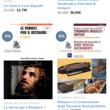
CARTA
Strutturale e Interventi di
La Carta e il suo degrado
restauro
Il
Il
15,00
€
12,75
€
Il
Il
40,00
€
38,00
€
prezzo
prezzo
prezzo
prezzo
originale
attuale
originale
attuale
era:
è:
era:
è:
15,00€.
12,75€.
40,00€.
38,00€.
-5%
-5%
Aggiungi
Aggiungi
alla lista
alla lista
dei
dei
desideri
desideri
STRUMENTI MUSICALI
Restauro e Conservazione
DIPINTI SU TELA E TAVOLA
degli Strumenti Musicali Antichi
Le Vernici per il Restauro. I