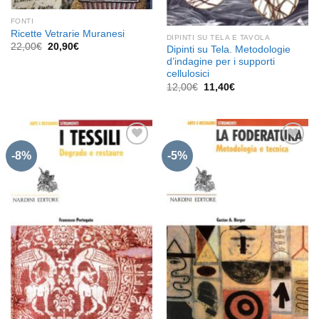
FONTI
Ricette Vetrarie Muranesi
DIPINTI SU TELA E TAVOLA
Il
Il
22,00
€
20,90
€
Dipinti su Tela. Metodologie
prezzo
prezzo
d’indagine per i supporti
originale
attuale
cellulosici
era:
è:
22,00€.
20,90€.
Il
Il
12,00
€
11,40
€
prezzo
prezzo
originale
attuale
era:
è:
12,00€.
11,40€.
-8%
-5%
Aggiungi
Aggiungi
alla lista
alla lista
dei
dei
desideri
desideri