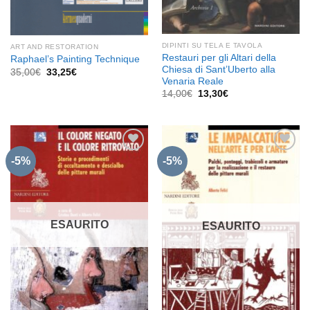
DIPINTI SU TELA E TAVOLA
ART AND RESTORATION
Restauri per gli Altari della
Raphael’s Painting Technique
Chiesa di Sant’Uberto alla
Il
Il
35,00
€
33,25
€
prezzo
prezzo
Venaria Reale
originale
attuale
Il
Il
14,00
€
13,30
€
era:
è:
prezzo
prezzo
35,00€.
33,25€.
originale
attuale
era:
è:
14,00€.
13,30€.
-5%
-5%
Aggiungi
Aggiungi
alla lista
alla lista
dei
dei
desideri
desideri
ESAURITO
ESAURITO