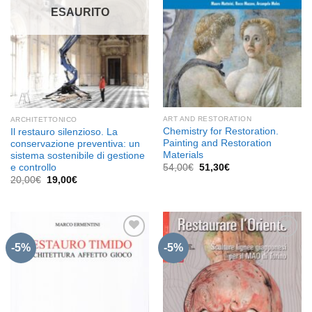
ESAURITO
ART AND RESTORATION
ARCHITETTONICO
Chemistry for Restoration.
Il restauro silenzioso. La
Painting and Restoration
conservazione preventiva: un
Materials
sistema sostenibile di gestione
Il
Il
e controllo
54,00
€
51,30
€
prezzo
prezzo
Il
Il
20,00
€
19,00
€
originale
attuale
prezzo
prezzo
era:
è:
originale
attuale
54,00€.
51,30€.
era:
è:
20,00€.
19,00€.
-5%
-5%
Aggiungi
Aggiungi
alla lista
alla lista
dei
dei
desideri
desideri