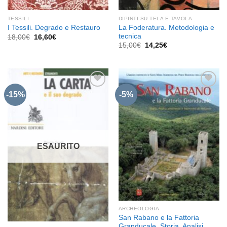
TESSILI
DIPINTI SU TELA E TAVOLA
La Foderatura. Metodologia e
I Tessili. Degrado e Restauro
tecnica
Il
Il
18,00
€
16,60
€
prezzo
prezzo
Il
Il
15,00
€
14,25
€
originale
attuale
prezzo
prezzo
era:
è:
originale
attuale
18,00€.
16,60€.
era:
è:
15,00€.
14,25€.
-15%
-5%
Aggiungi
Aggiungi
alla lista
alla lista
dei
dei
desideri
desideri
ESAURITO
ARCHEOLOGIA
San Rabano e la Fattoria
Granducale. Storia, Analisi