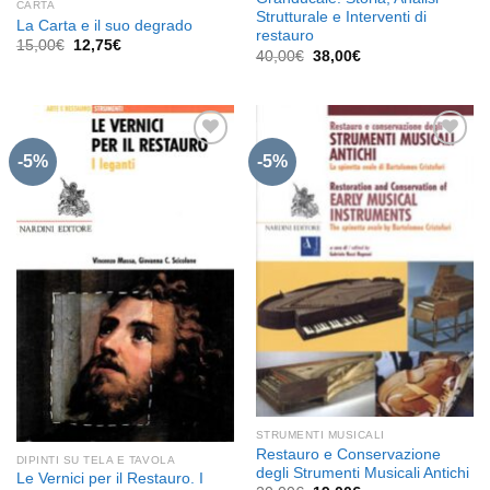
CARTA
Strutturale e Interventi di
La Carta e il suo degrado
restauro
Il
Il
15,00
€
12,75
€
Il
Il
40,00
€
38,00
€
prezzo
prezzo
prezzo
prezzo
originale
attuale
originale
attuale
era:
è:
era:
è:
15,00€.
12,75€.
40,00€.
38,00€.
-5%
-5%
Aggiungi
Aggiungi
alla lista
alla lista
dei
dei
desideri
desideri
STRUMENTI MUSICALI
Restauro e Conservazione
DIPINTI SU TELA E TAVOLA
degli Strumenti Musicali Antichi
Le Vernici per il Restauro. I