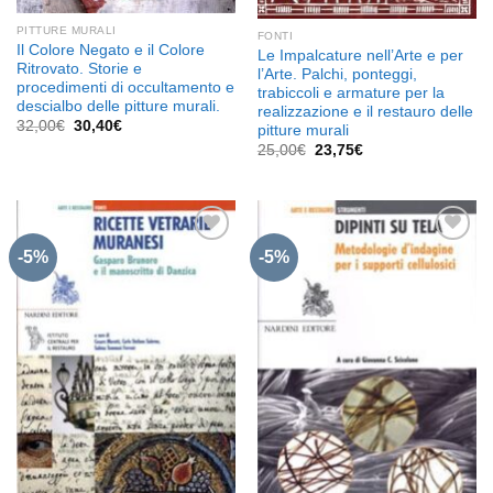
PITTURE MURALI
FONTI
Il Colore Negato e il Colore
Le Impalcature nell’Arte e per
Ritrovato. Storie e
l’Arte. Palchi, ponteggi,
procedimenti di occultamento e
trabiccoli e armature per la
descialbo delle pitture murali.
realizzazione e il restauro delle
Il
Il
32,00
€
30,40
€
pitture murali
prezzo
prezzo
Il
Il
25,00
€
23,75
€
originale
attuale
prezzo
prezzo
era:
è:
originale
attuale
32,00€.
30,40€.
era:
è:
25,00€.
23,75€.
-5%
-5%
Aggiungi
Aggiungi
alla lista
alla lista
dei
dei
desideri
desideri