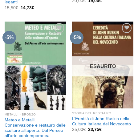
Il
Il
20,00
€
19,00
€
leganti
prezzo
prezzo
Il
Il
15,50
€
14,73
€
originale
attuale
prezzo
prezzo
era:
è:
originale
attuale
20,00€.
19,00€.
era:
è:
15,50€.
14,73€.
-5%
-5%
Aggiungi
Aggiungi
alla lista
alla lista
dei
dei
desideri
desideri
ESAURITO
STORIA DEL RESTAURO
METALLI - BRONZO
L’Eredità di John Ruskin nella
Meteo e Metalli.
Cultura Italiana del Novecento
Conservazione e restauro delle
Il
Il
25,00
€
23,75
€
sculture all’aperto. Dal Perseo
prezzo
prezzo
all’arte contemporanea
originale
attuale