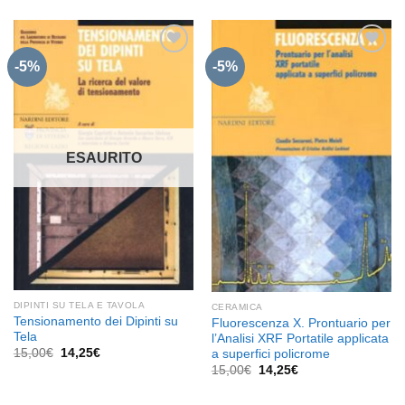
originale
attuale
era:
è:
30,00€.
28,50€.
-5%
-5%
Aggiungi
Aggiungi
alla lista
alla lista
dei
dei
desideri
desideri
ESAURITO
DIPINTI SU TELA E TAVOLA
CERAMICA
Tensionamento dei Dipinti su
Fluorescenza X. Prontuario per
Tela
l’Analisi XRF Portatile applicata
Il
Il
15,00
€
14,25
€
a superfici policrome
prezzo
prezzo
Il
Il
15,00
€
14,25
€
originale
attuale
prezzo
prezzo
era:
è:
originale
attuale
15,00€.
14,25€.
era:
è: