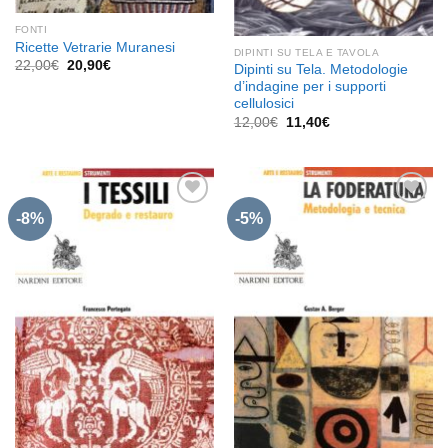
FONTI
Ricette Vetrarie Muranesi
DIPINTI SU TELA E TAVOLA
Il
Il
22,00
€
20,90
€
Dipinti su Tela. Metodologie
prezzo
prezzo
d’indagine per i supporti
originale
attuale
cellulosici
era:
è:
22,00€.
20,90€.
Il
Il
12,00
€
11,40
€
prezzo
prezzo
originale
attuale
era:
è:
12,00€.
11,40€.
-8%
-5%
Aggiungi
Aggiungi
alla lista
alla lista
dei
dei
desideri
desideri