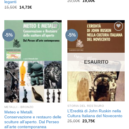
Il
Il
20,00
€
19,00
€
leganti
prezzo
prezzo
Il
Il
15,50
€
14,73
€
originale
attuale
prezzo
prezzo
era:
è:
originale
attuale
20,00€.
19,00€.
era:
è:
15,50€.
14,73€.
-5%
-5%
Aggiungi
Aggiungi
alla lista
alla lista
dei
dei
desideri
desideri
ESAURITO
STORIA DEL RESTAURO
METALLI - BRONZO
L’Eredità di John Ruskin nella
Meteo e Metalli.
Cultura Italiana del Novecento
Conservazione e restauro delle
Il
Il
25,00
€
23,75
€
sculture all’aperto. Dal Perseo
prezzo
prezzo
all’arte contemporanea
originale
attuale