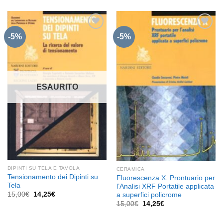
originale
attuale
era:
è:
30,00€.
28,50€.
-5%
-5%
Aggiungi
Aggiungi
alla lista
alla lista
dei
dei
desideri
desideri
ESAURITO
DIPINTI SU TELA E TAVOLA
CERAMICA
Tensionamento dei Dipinti su
Fluorescenza X. Prontuario per
Tela
l’Analisi XRF Portatile applicata
Il
Il
15,00
€
14,25
€
a superfici policrome
prezzo
prezzo
Il
Il
15,00
€
14,25
€
originale
attuale
prezzo
prezzo
era:
è:
originale
attuale
15,00€.
14,25€.
era:
è: