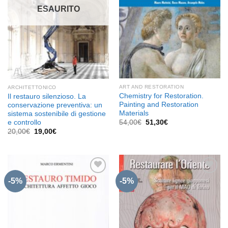
ESAURITO
ART AND RESTORATION
ARCHITETTONICO
Chemistry for Restoration.
Il restauro silenzioso. La
Painting and Restoration
conservazione preventiva: un
Materials
sistema sostenibile di gestione
Il
Il
e controllo
54,00
€
51,30
€
prezzo
prezzo
Il
Il
20,00
€
19,00
€
originale
attuale
prezzo
prezzo
era:
è:
originale
attuale
54,00€.
51,30€.
era:
è:
20,00€.
19,00€.
-5%
-5%
Aggiungi
Aggiungi
alla lista
alla lista
dei
dei
desideri
desideri