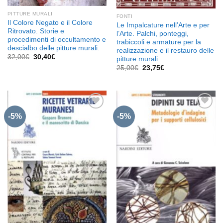
PITTURE MURALI
FONTI
Il Colore Negato e il Colore
Le Impalcature nell’Arte e per
Ritrovato. Storie e
l’Arte. Palchi, ponteggi,
procedimenti di occultamento e
trabiccoli e armature per la
descialbo delle pitture murali.
realizzazione e il restauro delle
Il
Il
32,00
€
30,40
€
pitture murali
prezzo
prezzo
Il
Il
25,00
€
23,75
€
originale
attuale
prezzo
prezzo
era:
è:
originale
attuale
32,00€.
30,40€.
era:
è:
25,00€.
23,75€.
-5%
-5%
Aggiungi
Aggiungi
alla lista
alla lista
dei
dei
desideri
desideri