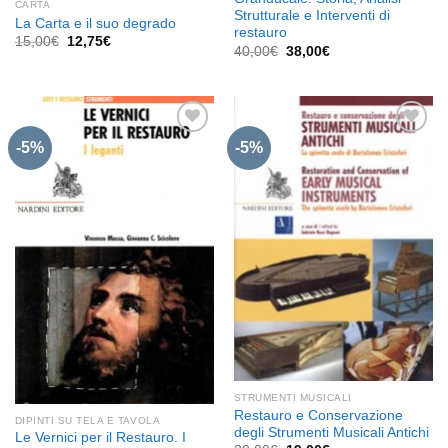
CARTA
Strutturale e Interventi di
La Carta e il suo degrado
restauro
Il
Il
15,00
€
12,75
€
Il
Il
40,00
€
38,00
€
prezzo
prezzo
prezzo
prezzo
originale
attuale
originale
attuale
era:
è:
era:
è:
15,00€.
12,75€.
40,00€.
38,00€.
-5%
-5%
Aggiungi
Aggiungi
alla lista
alla lista
dei
dei
desideri
desideri
STRUMENTI MUSICALI
Restauro e Conservazione
DIPINTI SU TELA E TAVOLA
degli Strumenti Musicali Antichi
Le Vernici per il Restauro. I