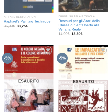
DIPINTI SU TELA E TAVOLA
ART AND RESTORATION
Restauri per gli Altari della
Raphael’s Painting Technique
Chiesa di Sant’Uberto alla
Il
Il
35,00
€
33,25
€
prezzo
prezzo
Venaria Reale
originale
attuale
Il
Il
14,00
€
13,30
€
era:
è:
prezzo
prezzo
35,00€.
33,25€.
originale
attuale
era:
è:
14,00€.
13,30€.
-5%
-5%
Aggiungi
Aggiungi
alla lista
alla lista
dei
dei
desideri
desideri
ESAURITO
ESAURITO