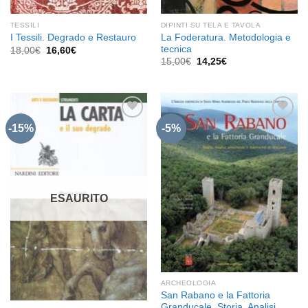
TESSILI
DIPINTI SU TELA E TAVOLA
La Foderatura. Metodologia e
I Tessili. Degrado e Restauro
tecnica
Il
Il
18,00
€
16,60
€
prezzo
prezzo
Il
Il
15,00
€
14,25
€
originale
attuale
prezzo
prezzo
era:
è:
originale
attuale
18,00€.
16,60€.
era:
è:
15,00€.
14,25€.
-15%
-5%
Aggiungi
Aggiungi
alla lista
alla lista
dei
dei
desideri
desideri
ESAURITO
ARCHEOLOGIA
San Rabano e la Fattoria
Granducale. Storia, Analisi