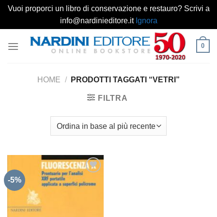
Vuoi proporci un libro di conservazione e restauro? Scrivi a
info@nardinieditore.it
Ignora
Salta
0
ai
contenuti
HOME
/
PRODOTTI TAGGATI “VETRI”
FILTRA
-5%
Aggiungi
alla lista
dei
desideri