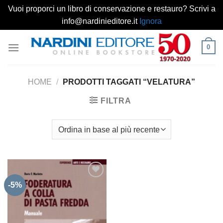
Vuoi proporci un libro di conservazione e restauro? Scrivi a
info@nardinieditore.it
Ignora
Salta
0
ai
contenuti
HOME
/
PRODOTTI TAGGATI “VELATURA”
FILTRA
-5%
Aggiungi
alla lista
dei
desideri