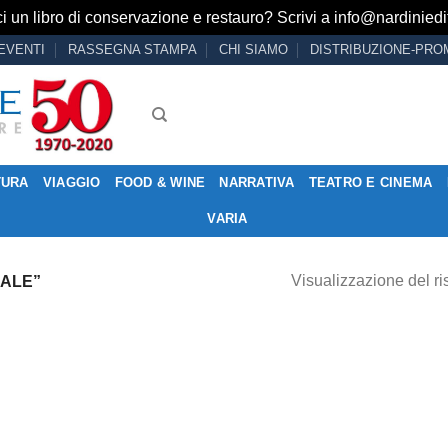
i un libro di conservazione e restauro? Scrivi a
info@nardiniedit
EVENTI
RASSEGNA STAMPA
CHI SIAMO
DISTRIBUZIONE-PRO
TURA
VIAGGIO
FOOD & WINE
NARRATIVA
TEATRO E CINEMA
VARIA
Visualizzazione del ri
NALE”