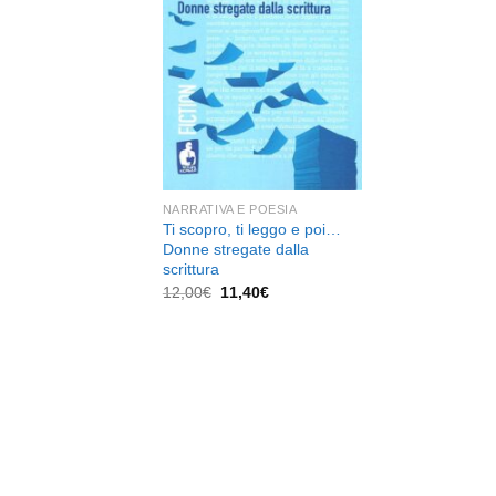
dei
desideri
NARRATIVA E POESIA
Ti scopro, ti leggo e poi…
Donne stregate dalla
scrittura
Il
Il
12,00
€
11,40
€
prezzo
prezzo
originale
attuale
era:
è:
12,00€.
11,40€.