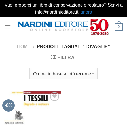
Vuoi proporci un libro di conservazione e restauro? Scrivi a
info@nardinieditore.it
Ignora
Salta
0
ai
contenuti
HOME
/
PRODOTTI TAGGATI “TOVAGLIE”
FILTRA
-8%
Aggiungi
alla lista
dei
desideri