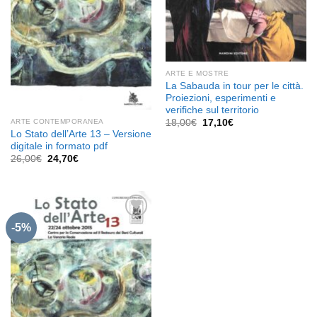
ARTE E MOSTRE
La Sabauda in tour per le città.
Proiezioni, esperimenti e
verifiche sul territorio
Il
Il
ARTE CONTEMPORANEA
18,00
€
17,10
€
prezzo
prezzo
Lo Stato dell’Arte 13 – Versione
originale
attuale
digitale in formato pdf
era:
è:
Il
Il
26,00
€
24,70
€
18,00€.
17,10€.
prezzo
prezzo
originale
attuale
era:
è:
26,00€.
24,70€.
-5%
Aggiungi
alla lista
dei
desideri