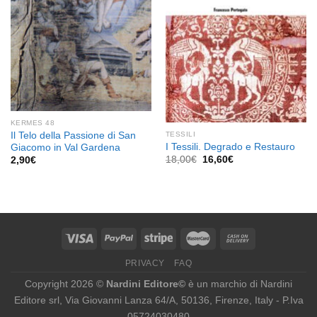
KERMES 48
Il Telo della Passione di San
TESSILI
I Tessili. Degrado e Restauro
Giacomo in Val Gardena
Il
Il
18,00
€
16,60
€
2,90
€
prezzo
prezzo
originale
attuale
era:
è:
18,00€.
16,60€.
PRIVACY
FAQ
Copyright 2026 ©
Nardini Editore©
è un marchio di Nardini
Editore srl, Via Giovanni Lanza 64/A, 50136, Firenze, Italy - P.Iva
05724030480