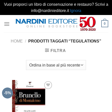
Vuoi proporci un libro di conservazione e restauro? Scrivi a
info@nardinieditore.it
Ignora
Salta
0
ai
contenuti
HOME
/
PRODOTTI TAGGATI “TEGULATIONS”
FILTRA
-5%
Aggiungi
alla lista
dei
desideri