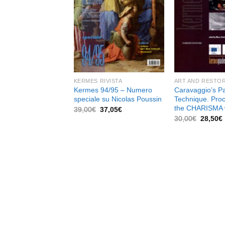
dei
desideri
KERMES RIVISTA
ART AND RESTO
Kermes 94/95 – Numero
Caravaggio’s Pa
speciale su Nicolas Poussin
Technique. Proc
the CHARISMA 
Il
Il
39,00
€
37,05
€
prezzo
prezzo
Il
I
30,00
€
28,50
€
originale
attuale
prezzo
era:
è:
original
39,00€.
37,05€.
era:
30,00€.