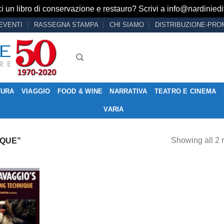
i un libro di conservazione e restauro? Scrivi a
info@nardiniedit
EVENTI
RASSEGNA STAMPA
CHI SIAMO
DISTRIBUZIONE-PRO
TURA
VIAGGIO
FOOD & WINE
NARRATIVA
TEATRO E CINEMA
VARIA
Showing all 2 r
IQUE”
Aggiungi
alla lista