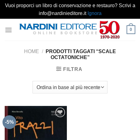
Vuoi proporci un libro di conservazione e restauro? Scrivi a
info@nardinieditore.it
Ignora
Salta
0
ai
contenuti
HOME
/
PRODOTTI TAGGATI “SCALE
OCTATONICHE”
FILTRA
-5%
Aggiungi
alla lista