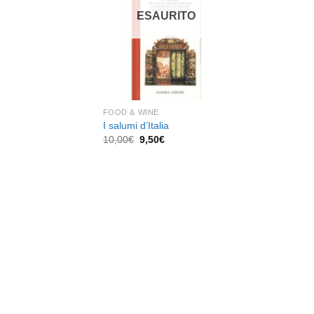
dei
ESAURITO
desideri
FOOD & WINE
I salumi d’Italia
Il
Il
10,00
€
9,50
€
prezzo
prezzo
originale
attuale
era:
è:
10,00€.
9,50€.