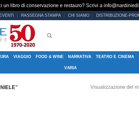
i un libro di conservazione e restauro? Scrivi a
info@nardiniedit
EVENTI
RASSEGNA STAMPA
CHI SIAMO
DISTRIBUZIONE-PRO
TURA
VIAGGIO
FOOD & WINE
NARRATIVA
TEATRO E CINEMA
VARIA
Visualizzazione del ri
NIELE”