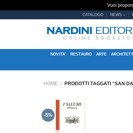
Vuoi proporc
Salta
CATALOGO
NEWS
ai
contenuti
NOVITA’
RESTAURO
ARTE
ARCHITET
HOME
/
PRODOTTI TAGGATI “SAN DA
-5%
Aggiungi
alla lista