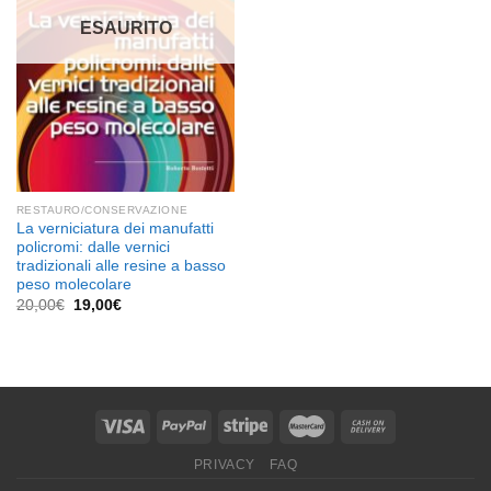
ESAURITO
RESTAURO/CONSERVAZIONE
La verniciatura dei manufatti
policromi: dalle vernici
tradizionali alle resine a basso
peso molecolare
Il
Il
20,00
€
19,00
€
prezzo
prezzo
originale
attuale
era:
è:
20,00€.
19,00€.
PRIVACY
FAQ