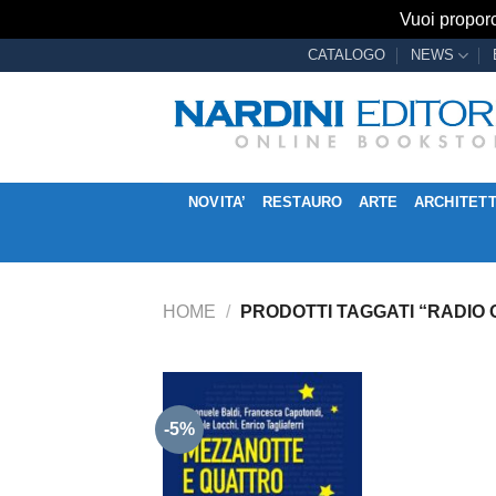
Vuoi proporc
Salta
CATALOGO
NEWS
ai
contenuti
NOVITA’
RESTAURO
ARTE
ARCHITET
HOME
/
PRODOTTI TAGGATI “RADIO 
-5%
Aggiungi
alla lista