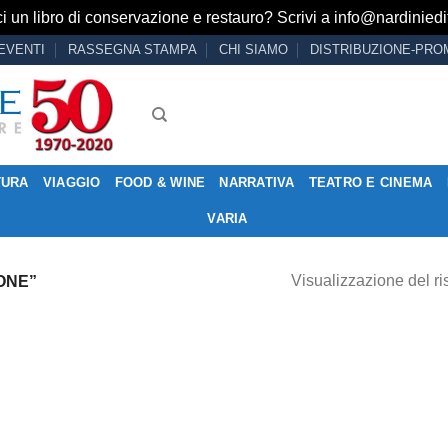
i un libro di conservazione e restauro? Scrivi a
info@nardiniedit
EVENTI
RASSEGNA STAMPA
CHI SIAMO
DISTRIBUZIONE-PRO
TURA
VIAGGIO
FOOD & WINE
NARRATIVA
TEATRO E CINEMA
VARIA
Visualizzazione del ri
ONE”