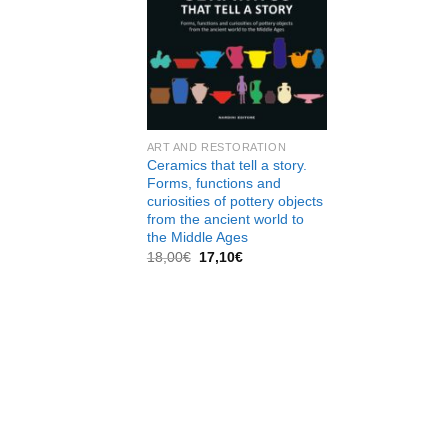
dei
desideri
ART AND RESTORATION
Ceramics that tell a story.
Forms, functions and
curiosities of pottery objects
from the ancient world to
the Middle Ages
Il
Il
18,00
€
17,10
€
prezzo
prezzo
originale
attuale
era:
è:
18,00€.
17,10€.