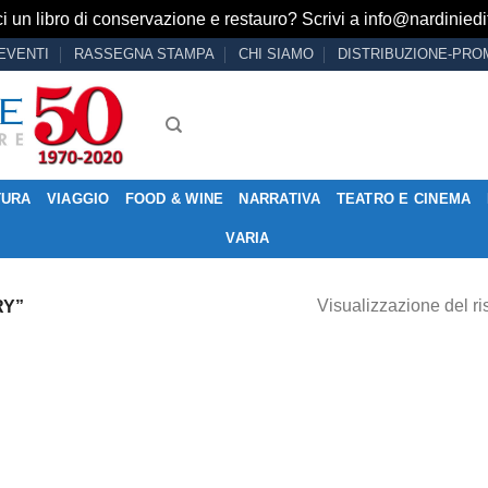
i un libro di conservazione e restauro? Scrivi a
info@nardiniedit
EVENTI
RASSEGNA STAMPA
CHI SIAMO
DISTRIBUZIONE-PRO
TURA
VIAGGIO
FOOD & WINE
NARRATIVA
TEATRO E CINEMA
VARIA
Visualizzazione del ri
RY”