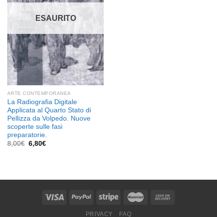
dei
desideri
ESAURITO
ARTE CONTEMPORANEA
La Radiografia Digitale
Applicata al Quarto Stato di
Pellizza da Volpedo. Nuove
scoperte sulle fasi
preparatorie.
Il
Il
8,00
€
6,80
€
prezzo
prezzo
originale
attuale
era:
è:
8,00€.
6,80€.
PRIVACY
FAQ