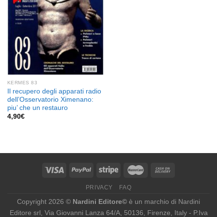
KERMES 83
Il recupero degli apparati radio
dell’Osservatorio Ximenano:
piu’ che un restauro
4,90
€
PRIVACY
FAQ
Copyright 2026 ©
Nardini Editore©
è un marchio di Nardini
Editore srl, Via Giovanni Lanza 64/A, 50136, Firenze, Italy - P.Iva