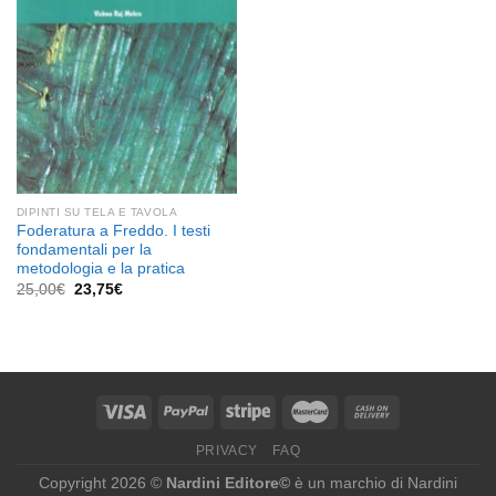
DIPINTI SU TELA E TAVOLA
Foderatura a Freddo. I testi
fondamentali per la
metodologia e la pratica
Il
Il
25,00
€
23,75
€
prezzo
prezzo
originale
attuale
era:
è:
25,00€.
23,75€.
PRIVACY
FAQ
Copyright 2026 ©
Nardini Editore©
è un marchio di Nardini