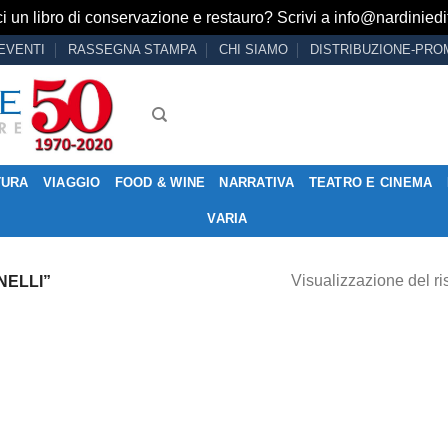
i un libro di conservazione e restauro? Scrivi a
info@nardiniedit
EVENTI
RASSEGNA STAMPA
CHI SIAMO
DISTRIBUZIONE-PRO
TURA
VIAGGIO
FOOD & WINE
NARRATIVA
TEATRO E CINEMA
VARIA
Visualizzazione del ri
NELLI”