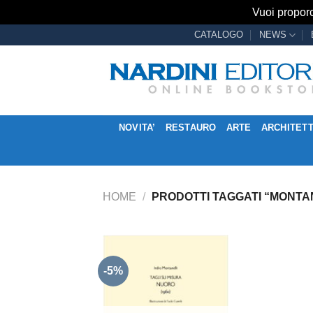
Vuoi proporc
Salta
CATALOGO
NEWS
ai
contenuti
NOVITA’
RESTAURO
ARTE
ARCHITET
HOME
/
PRODOTTI TAGGATI “MONTA
-5%
Aggiungi
alla lista