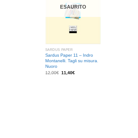
dei
desideri
ESAURITO
SARDUS PAPER
Sardus Paper 11 – Indro
Montanelli. Tagli su misura.
Nuoro
Il
Il
12,00
€
11,40
€
prezzo
prezzo
originale
attuale
era:
è:
12,00€.
11,40€.