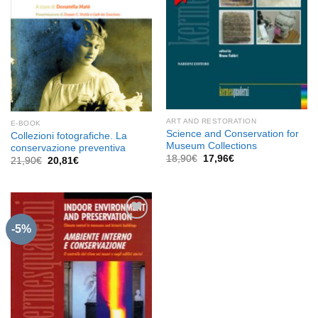
ART AND RESTORATION
E-BOOK
Science and Conservation for
Collezioni fotografiche. La
Museum Collections
conservazione preventiva
Il
Il
18,90
€
17,96
€
Il
Il
21,90
€
20,81
€
prezzo
prezzo
prezzo
prezzo
originale
attuale
originale
attuale
era:
è:
era:
è:
18,90€.
17,96€.
21,90€.
20,81€.
-5%
Aggiungi
alla lista
dei
desideri