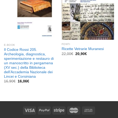
FONTI
E-BOOK
Ricette Vetrarie Muranesi
Il Codice Rossi 205.
Il
Il
22,00
€
20,90
€
Archeologia, diagnostica,
prezzo
prezzo
sperimentazione e restauro di
originale
attuale
un manoscritto in pergamena
era:
è:
22,00€.
20,90€.
(XV sec.) della Biblioteca
dell’Accademia Nazionale dei
Lincei e Corsiniana
Il
Il
16,90
€
16,06
€
prezzo
prezzo
originale
attuale
era:
è:
16,90€.
16,06€.