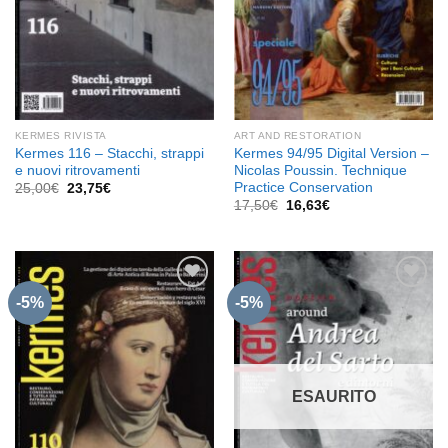
KERMES RIVISTA
ART AND RESTORATION
Kermes 116 – Stacchi, strappi
Kermes 94/95 Digital Version –
e nuovi ritrovamenti
Nicolas Poussin. Technique
Practice Conservation
Il
Il
25,00
€
23,75
€
prezzo
prezzo
Il
Il
17,50
€
16,63
€
originale
attuale
prezzo
prezzo
era:
è:
originale
attuale
25,00€.
23,75€.
era:
è:
17,50€.
16,63€.
-5%
-5%
Aggiungi
Aggiungi
alla lista
alla lista
dei
dei
desideri
desideri
ESAURITO