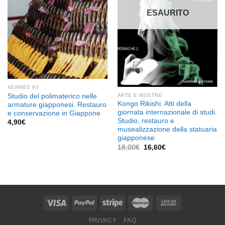
ESAURITO
KERMES 85
Studio del polimaterico nelle
ARTE E MOSTRE
Kongo Rikishi. Atti della
armature giapponesi. Restauro
giornata internazionale di studi.
e conservazione in Giappone
Studio, restauro e
4,90
€
musealizzazione della statuaria
giapponese
Il
Il
18,00
€
16,60
€
prezzo
prezzo
originale
attuale
era:
è:
18,00€.
16,60€.
PRIVACY
FAQ