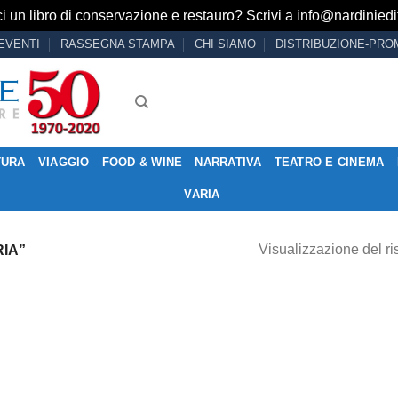
i un libro di conservazione e restauro? Scrivi a
info@nardiniedit
EVENTI
RASSEGNA STAMPA
CHI SIAMO
DISTRIBUZIONE-PRO
TURA
VIAGGIO
FOOD & WINE
NARRATIVA
TEATRO E CINEMA
VARIA
Visualizzazione del ri
IA”