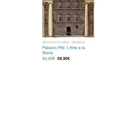
dei
desideri
ARCHITETTURA - DESIGN
Palazzo Pitti. L’Arte e la
Storia
Il
Il
62,00
€
58,90
€
prezzo
prezzo
originale
attuale
era:
è:
62,00€.
58,90€.