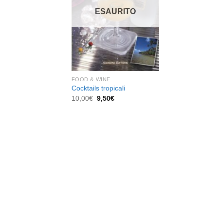
dei
desideri
ESAURITO
FOOD & WINE
Cocktails tropicali
Il
Il
10,00
€
9,50
€
prezzo
prezzo
originale
attuale
era:
è:
10,00€.
9,50€.