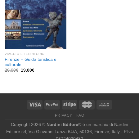
VIAGGIO E TERRITORIO
Firenze – Guida turistica e
culturale
Il
Il
20,00
€
19,00
€
prezzo
prezzo
originale
attuale
era:
è:
20,00€.
19,00€.
PRIVACY
FAQ
Copyright 2026 ©
Nardini Editore©
è un marchio di Nardini
Editore srl, Via Giovanni Lanza 64/A, 50136, Firenze, Italy - P.Iva
05724030480