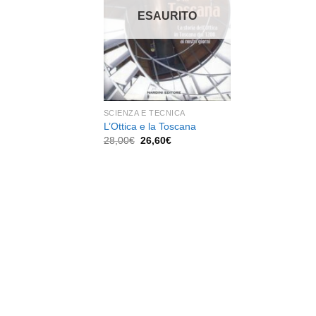
dei
ESAURITO
desideri
SCIENZA E TECNICA
L’Ottica e la Toscana
Il
Il
28,00
€
26,60
€
prezzo
prezzo
originale
attuale
era:
è:
28,00€.
26,60€.