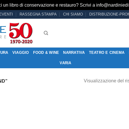
i un libro di conservazione e restauro? Scrivi a
info@nardiniedit
EVENTI
RASSEGNA STAMPA
CHI SIAMO
DISTRIBUZIONE-PRO
TURA
VIAGGIO
FOOD & WINE
NARRATIVA
TEATRO E CINEMA
VARIA
Visualizzazione del ri
ND”