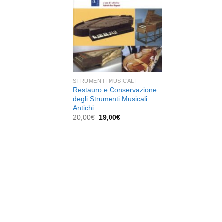
dei
desideri
STRUMENTI MUSICALI
Restauro e Conservazione
degli Strumenti Musicali
Antichi
Il
Il
20,00
€
19,00
€
prezzo
prezzo
originale
attuale
era:
è:
20,00€.
19,00€.