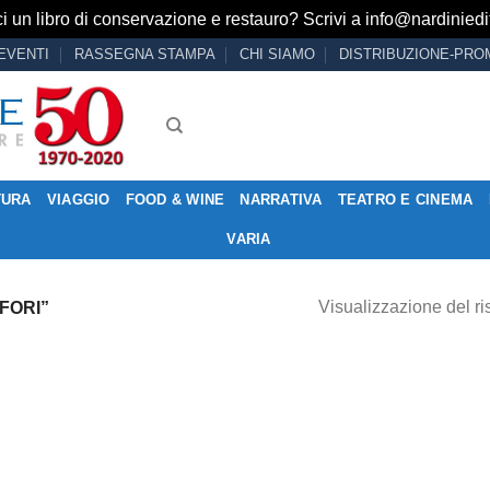
i un libro di conservazione e restauro? Scrivi a
info@nardiniedit
EVENTI
RASSEGNA STAMPA
CHI SIAMO
DISTRIBUZIONE-PRO
TURA
VIAGGIO
FOOD & WINE
NARRATIVA
TEATRO E CINEMA
VARIA
Visualizzazione del ri
FORI”