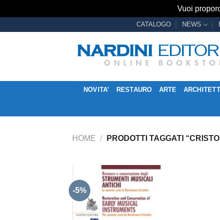
Vuoi proporc
Salta
CATALOGO
NEWS
ai
contenuti
NOVITA’
RESTAURO
ARTE
ARCHITET
HOME
/
PRODOTTI TAGGATI “CRISTO
-5%
Aggiungi
alla lista