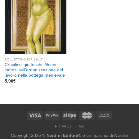
BOLLETTINO ICR 16-17
Crocifissi giotteschi. Alcune
ipotesi sull’organizzazione del
lavoro nella bottega medievale
5,90
€
PRIVACY
FAQ
Copyright 2026 ©
Nardini Editore©
è un marchio di Nardini