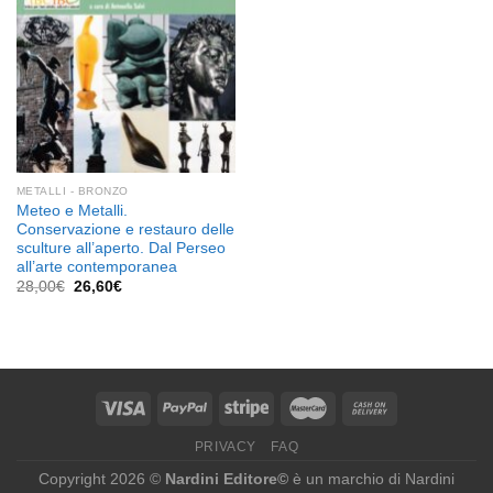
METALLI - BRONZO
Meteo e Metalli.
Conservazione e restauro delle
sculture all’aperto. Dal Perseo
all’arte contemporanea
Il
Il
28,00
€
26,60
€
prezzo
prezzo
originale
attuale
era:
è:
28,00€.
26,60€.
PRIVACY
FAQ
Copyright 2026 ©
Nardini Editore©
è un marchio di Nardini