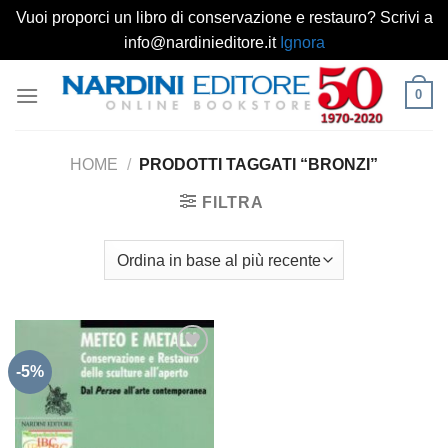
Vuoi proporci un libro di conservazione e restauro? Scrivi a
info@nardinieditore.it
Ignora
Salta
0
ai
contenuti
HOME
/
PRODOTTI TAGGATI “BRONZI”
FILTRA
-5%
Aggiungi
alla lista
dei
desideri