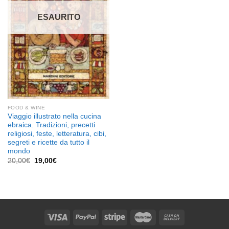
ESAURITO
FOOD & WINE
Viaggio illustrato nella cucina
ebraica. Tradizioni, precetti
religiosi, feste, letteratura, cibi,
segreti e ricette da tutto il
mondo
Il
Il
20,00
€
19,00
€
prezzo
prezzo
originale
attuale
era:
è:
20,00€.
19,00€.