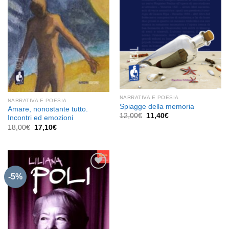
NARRATIVA E POESIA
NARRATIVA E POESIA
Spiagge della memoria
Amare, nonostante tutto.
Il
Il
12,00
€
11,40
€
Incontri ed emozioni
prezzo
prezzo
Il
Il
18,00
€
17,10
€
originale
attuale
prezzo
prezzo
era:
è:
originale
attuale
12,00€.
11,40€.
era:
è:
18,00€.
17,10€.
-5%
Aggiungi
alla lista
dei
desideri