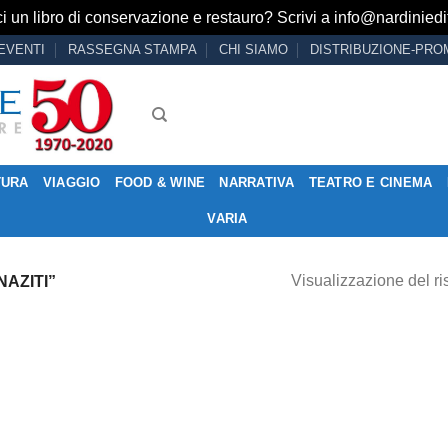
i un libro di conservazione e restauro? Scrivi a
info@nardiniedit
EVENTI
RASSEGNA STAMPA
CHI SIAMO
DISTRIBUZIONE-PRO
TURA
VIAGGIO
FOOD & WINE
NARRATIVA
TEATRO E CINEMA
VARIA
Visualizzazione del ri
AZITI”